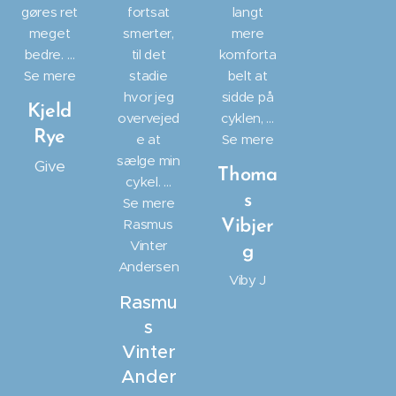
gøres ret
fortsat
langt
meget
smerter,
mere
bedre. …
til det
komforta
Se mere
stadie
belt at
hvor jeg
sidde på
Kjeld
overvejed
cyklen, …
Rye
e at
Se mere
sælge min
Give
Thoma
cykel. …
s
Se mere
Rasmus
Vibjer
Vinter
g
Andersen
Viby J
Rasmu
s
Vinter
Ander