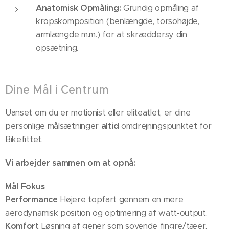
Anatomisk Opmåling:
Grundig opmåling af
kropskomposition (benlængde, torsohøjde,
armlængde m.m.) for at skræddersy din
opsætning.
Dine Mål i Centrum
Uanset om du er motionist eller eliteatlet, er dine
personlige målsætninger
altid
omdrejningspunktet for
Bikefittet.
Vi arbejder sammen om at opnå:
Mål
Fokus
Performance
Højere topfart gennem en mere
aerodynamisk position og optimering af watt-output.
Komfort
Løsning af gener som sovende fingre/tæer,