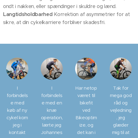
ondt i nakken, eller spændinger i skuldre og lænd.
Langtidsholdbarhed
Korrektion af asymmetrier for at
sikre, at din cykelkarriere forbliver skadesfri.
I
I
Har netop
Tak for
forbindels
forbindels
været til
mega god
e med
e med en
bikefit
råd og
køb af ny
knæ
ved
vejledning
cykel kom
operation,
Bikeoptim
, jeg
jeg i
lærte jeg
ize, og
glæder
kontakt
Johannes
det kan i
mig til at