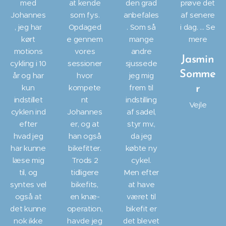
med
at kende
den grad
prøve det
Johannes
som fys.
anbefales
af senere
, jeg har
Opdaged
. Som så
i dag. … Se
kørt
e gennem
mange
mere
motions
vores
andre
Jasmin
cykling i 10
sessioner
sjussede
Somme
år og har
hvor
jeg mig
kun
kompete
frem til
r
indstillet
nt
indstilling
Vejle
cyklen ind
Johannes
af sadel,
efter
er, og at
styr mv.,
hvad jeg
han også
da jeg
har kunne
bikefitter.
købte ny
læse mig
Trods 2
cykel.
til, og
tidligere
Men efter
syntes vel
bikefits,
at have
også at
en knæ-
været til
det kunne
operation,
bikefit er
nok ikke
havde jeg
det blevet